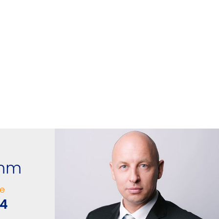
amm
e
94