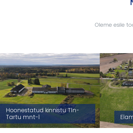
Oleme esile to
Hoonestatud kinnistu Tln-
Tartu mnt-l
Elam