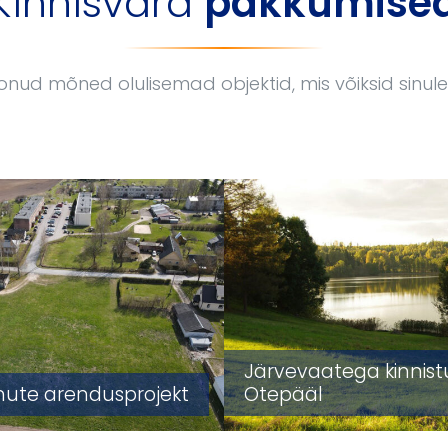
Kinnisvara
pakkumise
onud mõned olulisemad objektid, mis võiksid sinul
Järvevaatega kinnist
ute arendusprojekt
Otepääl