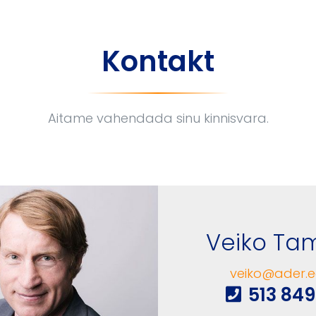
Kontakt
Aitame vahendada sinu kinnisvara.
Veiko T
veiko@ader.e
513 84