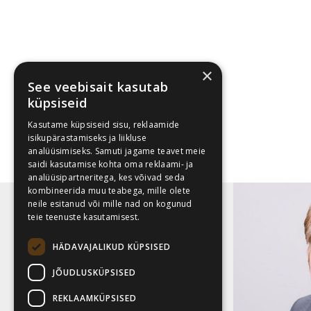
×
See veebisait kasutab
küpsiseid
Kasutame küpsiseid sisu, reklaamide
isikupärastamiseks ja liikluse
analüüsimiseks. Samuti jagame teavet meie
saidi kasutamise kohta oma reklaami- ja
analüüsipartneritega, kes võivad seda
kombineerida muu teabega, mille olete
neile esitanud või mille nad on kogunud
teie teenuste kasutamisest.
Margus Ader
HÄDAVAJALIKUD KÜPSISED
margus@ader.ee
JÕUDLUSKÜPSISED
527 2350
REKLAAMKÜPSISED