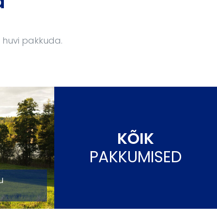
d
e huvi pakkuda.
KÕIK
PAKKUMISED
u