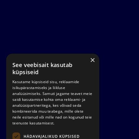
×
See veebisait kasutab
küpsiseid
Kasutame küpsiseid sisu, reklaamide
isikupärastamiseks ja liikluse
analüüsimiseks. Samuti jagame teavet meie
saidi kasutamise kohta oma reklaami- ja
analüüsipartneritega, kes võivad seda
kombineerida muu teabega, mille olete
neile esitanud või mille nad on kogunud teie
teenuste kasutamisest.
HÄDAVAJALIKUD KÜPSISED