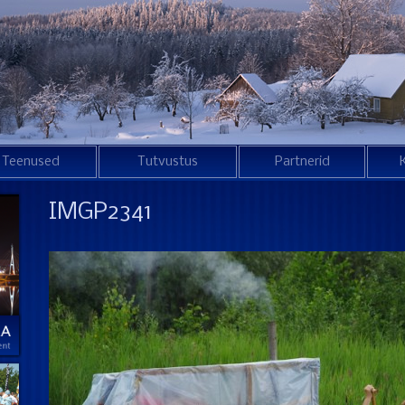
Teenused
Tutvustus
Partnerid
IMGP2341