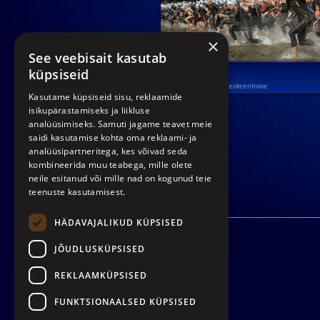
×
See veebisait kasutab
küpsiseid
Kasutame küpsiseid sisu, reklaamide
isikupärastamiseks ja liikluse
analüüsimiseks. Samuti jagame teavet meie
saidi kasutamise kohta oma reklaami- ja
analüüsipartneritega, kes võivad seda
kombineerida muu teabega, mille olete
neile esitanud või mille nad on kogunud teie
teenuste kasutamisest.
HÄDAVAJALIKUD KÜPSISED
JÕUDLUSKÜPSISED
REKLAAMKÜPSISED
FUNKTSIONAALSED KÜPSISED