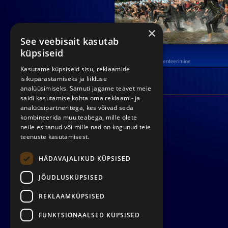
×
See veebisait kasutab
küpsiseid
Kasutame küpsiseid sisu, reklaamide
isikupärastamiseks ja liikluse
analüüsimiseks. Samuti jagame teavet meie
saidi kasutamise kohta oma reklaami- ja
analüüsipartneritega, kes võivad seda
kombineerida muu teabega, mille olete
neile esitanud või mille nad on kogunud teie
teenuste kasutamisest.
HÄDAVAJALIKUD KÜPSISED
JÕUDLUSKÜPSISED
REKLAAMKÜPSISED
FUNKTSIONAALSED KÜPSISED